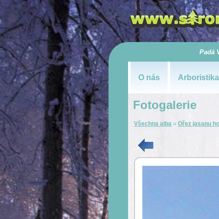
Padá 
O nás
Arboristika
Fotogalerie
Všechna alba
»
Ořez jasanu h