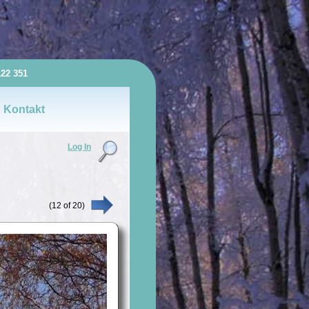
122 351
Kontakt
Log In
(
12
of
20
)