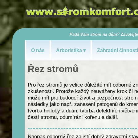
Padá Vám strom na dům? Zavolejte 
O nás
Arboristika
Zahradní činnosti
Řez stromů
Pro řez stromů je velice důležité mít odborné zn
zkušenosti. Protože každý neuváženy krok či n
muže mít pro budoucí život a bezpečnost stromu
následky jako např. zanesení patogenů do kme
tvorba hniloby a dutin, tvorba defektních větven
častí stromu, odumírání kořenu a další.
Naopak odborný řez zajistí dobrý zdravotní sta