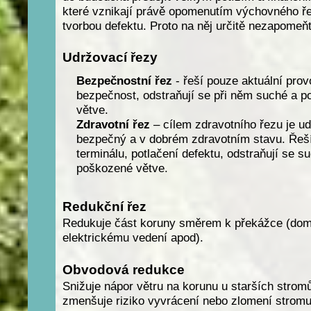
které vznikají právě opomenutím výchovného ř
tvorbou defektu. Proto na něj určitě nezapomeňt
Udržovací řezy
Bezpečnostní řez
- řeší pouze aktuální prov
bezpečnost, odstraňují se při něm suché a 
větve.
Zdravotní řez
– cílem zdravotního řezu je ud
bezpečný a v dobrém zdravotním stavu. Řeš
terminálu, potlačení defektu, odstraňují se su
poškozené větve.
Redukční řez
Redukuje část koruny směrem k překážce (dom
elektrickému vedení apod).
Obvodová redukce
Snižuje nápor větru na korunu u starších strom
zmenšuje riziko vyvrácení nebo zlomení stromu