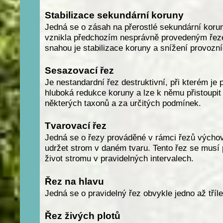
Stabilizace sekundární koruny
Jedná se o zásah na přerostlé sekundární koru
vznikla předchozím nesprávně provedeným řez
snahou je stabilizace koruny a snížení provozníc
Sesazovací řez
Je nestandardní řez destruktivní, při kterém je
hluboká redukce koruny a lze k němu přistoupit
některých taxonů a za určitých podmínek.
Tvarovací řez
Jedná se o řezy prováděné v rámci řezů výchov
udržet strom v daném tvaru. Tento řez se musí 
život stromu v pravidelných intervalech.
Řez na hlavu
Jedná se o pravidelný řez obvykle jedno až tříl
Řez živých plotů