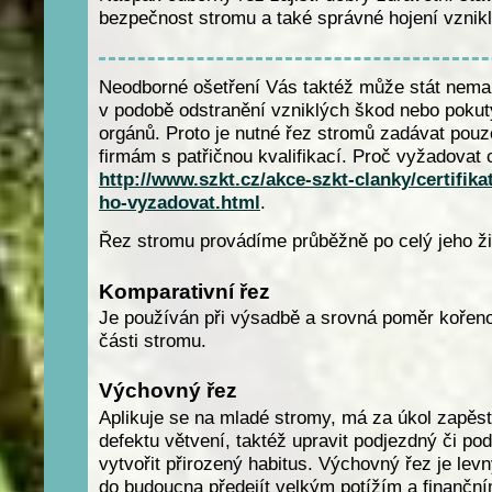
bezpečnost stromu a také správné hojení vznikl
Neodborné ošetření Vás taktéž může stát nemal
v podobě odstranění vzniklých škod nebo pokut
orgánů. Proto je nutné řez stromů zadávat po
firmám s patřičnou kvalifikací. Proč vyžadovat 
http://www.szkt.cz/akce-szkt-clanky/certifika
ho-vyzadovat.html
.
Řez stromu provádíme průběžně po celý jeho ži
Komparativní řez
Je používán při výsadbě a srovná poměr kořen
části stromu.
Výchovný řez
Aplikuje se na mladé stromy, má za úkol zapěs
defektu větvení, taktéž upravit podjezdný či pod
vytvořit přirozený habitus. Výchovný řez je lev
do budoucna předejít velkým potížím a finančn