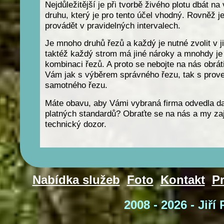
Nejdůležitější je při tvorbě živého plotu dbát n
druhu, který je pro tento účel vhodný. Rovněž j
provádět v pravidelných intervalech.
Je mnoho druhů řezů a každý je nutné zvolit v j
taktéž každý strom má jiné nároky a mnohdy je 
kombinaci řezů. A proto se nebojte na nás obrá
Vám jak s výběrem správného řezu, tak s prov
samotného řezu.
Máte obavu, aby Vámi vybraná firma odvedla da
platných standardů? Obraťte se na nás a my za
technický dozor.
Nabídka služeb
Foto
Kontakt
P
2008 - 2026 - Jiř