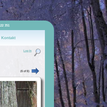
122 351
Kontakt
Log In
(
6
of
8
)