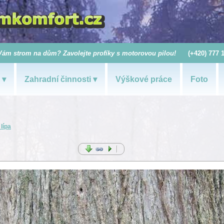
Vám strom na dům? Zavolejte profíky s motorovou pilou!
(+420) 777 
Zahradní činnosti
Výškové práce
Foto
lípa