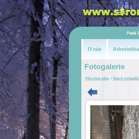
Padá 
O nás
Arboristika
Fotogalerie
Všechna alba
»
Stará rozpadlá 